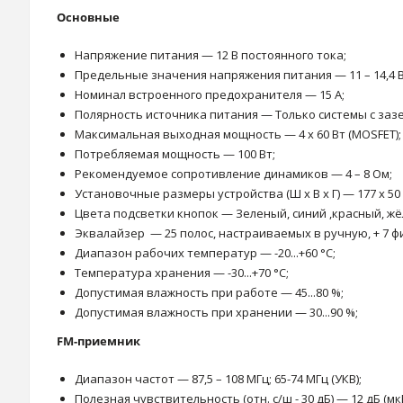
Основные
Напряжение питания — 12 В постоянного тока;
Предельные значения напряжения питания — 11 – 14,4 В
Номинал встроенного предохранителя — 15 А;
Полярность источника питания — Только системы с за
Максимальная выходная мощность — 4 х 60 Вт (MOSFET);
Потребляемая мощность — 100 Вт;
Рекомендуемое сопротивление динамиков — 4 – 8 Ом;
Установочные размеры устройства (Ш x В x Г) — 177 x 50 
Цвета подсветки кнопок — Зеленый, синий ,красный, жё
Эквалайзер — 25 полос, настраиваемых в ручную, + 7 
Диапазон рабочих температур — -20...+60 °С;
Температура хранения — -30...+70 °С;
Допустимая влажность при работе — 45...80 %;
Допустимая влажность при хранении — 30...90 %;
FM-приемник
Диапазон частот — 87,5 – 108 МГц; 65-74 МГц (УКВ);
Полезная чувствительность (отн. с/ш - 30 дБ) — 12 дБ (мкВ