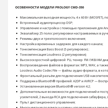
ОСОБЕННОСТИ МОДЕЛИ PROLOGY CMD-350
Максимальная выходная мощность 4 х 60 Вт (MOSFET), по
Встроенный аудиопроцессор DSP;
Управление и настройка с помощью приложения для Andr
Эквалайзер 25 полос регулировки настраиваемых в руч
Режимы двух и трехполосного включения;
Настройка временных задержек для каждого канала;
Тонкомпенсация Bass Boost (5 регулировок) ;
Тонкомпенсация Loudness (2 регулировки);
Высокоскоростной цифровой PLL тюнер FM /УКВ/AM диа
Воспроизведение файлов в форматах: MP3, WAV, а такж
Lossless Audio Codec File — файлы аудио-формата, в ко
Фронтальный разъём для подключения USB накопителей
Поддержка Bluetooth® профилей: A2DP и AVRCP — Воспр
Установленная версия Bluetooth® version 4.2;
Дополнительные возможности для подключений и постр
усилителей, 2 выхода RCA для подключения сабвуфера, Л
Пульт дистанционного управления;
Многоцветная подсветка клавиш управления на передн