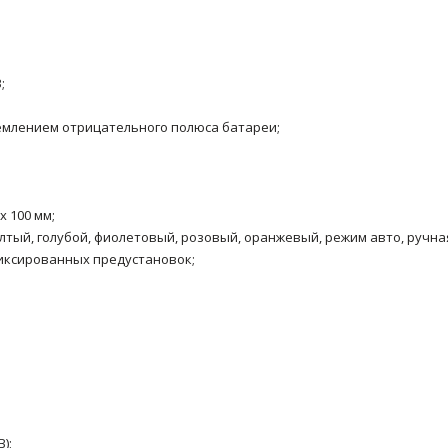
;
землением отрицательного полюса батареи;
x 100 мм;
лтый, голубой, фиолетовый, розовый, оранжевый, режим авто, ручна
фиксированных предустановок;
);