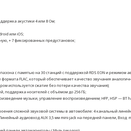
ддержка акустики 4 или 8 Ом;
oid или iOS;
ную, + 7 фиксированных предустановок;
пазона с памятью на 30 станций c поддержкой RDS EON и режимом а
е формата FLAC, который обеспечивает качество звучания аналогичн
тором используется сжатие без потери качества звучания);
, поддержка носителей с объёмом до 256 ГБ;
оизведение музыки, управление воспроизведением; HFP, HSP — BT h
оения сложной звуковой системы в автомобиле: 4 канальный лине
инейный аудиовход AUX 3,5 мм mini-jack на передней панели, Вход m
ей панели автомагнитолы ( Мультиколор);