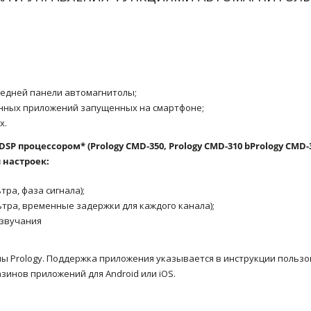
редней панели автомагнитолы;
нных приложений запущенных на смартфоне;
х.
P процессором* (Prology CMD-350, Prology CMD-310 bPrology CMD-
 настроек:
ра, фаза сигнала);
ьтра, временные задержки для каждого канала);
 звучания
ы Prology. Поддержка приложения указывается в инструкции пользо
зинов приложений для Android или iOS.