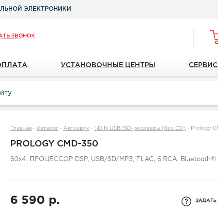
ЛЬНОЙ ЭЛЕКТРОНИКИ
АТЬ ЗВОНОК
ОПЛАТА
УСТАНОВОЧНЫЕ ЦЕНТРЫ
СЕРВИС
Главная
-
Каталог
-
Автозвук
-
1-DIN USB/SD-ресиверы (без CD)
-
Prology 
PROLOGY CMD-350
60x4, ПРОЦЕССОР DSP, USB/SD/MP3, FLAC, 6 RCA, Bluetooth®
6 590 р.
ЗАДАТЬ