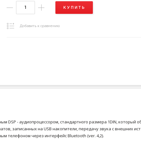
КУПИТЬ
Добавить к сравнению
нным DSP - аудиопроцессором, стандартного размера 1DIN, который 
матов, записанных на USB накопители, передачу звука с внешних и
м телефоном через интерфейс Bluetooth (ver. 4,2).