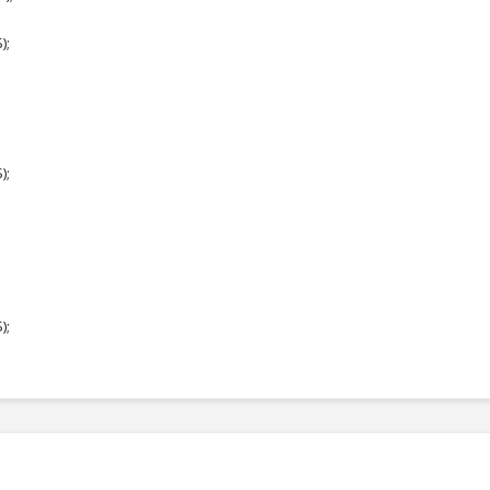
);
);
);