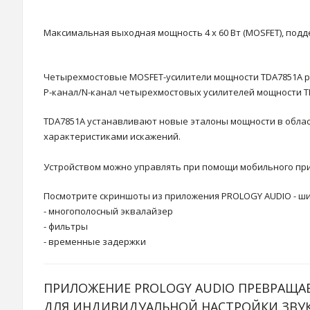
Максимальная выходная мощность 4 х 60 Вт (MOSFET), подде
Четырехмостовые MOSFET-усилители мощности TDA7851A 
P-канал/N-канал четырехмостовых усилителей мощности T
TDA7851A устанавливают новые эталоны мощности в обла
характеристиками искажений.
Устройством можно управлять при помощи мобильного прило
Посмотрите скриншоты из приложения PROLOGY AUDIO - ши
- многополосный эквалайзер
- фильтры
- временные задержки
ПРИЛОЖЕНИЕ PROLOGY AUDIO ПРЕВРАЩА
ДЛЯ ИНДИВИДУАЛЬНОЙ НАСТРОЙКИ ЗВУК