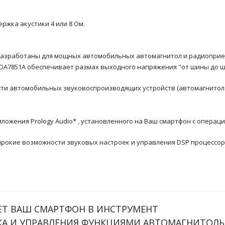
ржка акустики 4 или 8 Ом.
разработаны для мощных автомобильных автомагнитол и радиоприе
DA7851A обеспечивает размах выходного напряжения "от шины до ш
сти автомобильных звуковоспроизводящих устройств (автомагнитол
жения Prology Audio* , установленного на Ваш смартфон с операцио
рокие возможности звуковых настроек и управления DSP процессор
ЕТ ВАШ СМАРТФОН В ИНСТРУМЕНТ
А И УПРАВЛЕНИЯ ФУНКЦИЯМИ АВТОМАГНИТОЛЫ