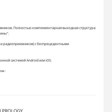
мников. Полностью комплементарная выходная структура
ины".
 и радиоприемников) с беспрецедентными
нной системой Android или iOS.
ом :
 PROLOGY.