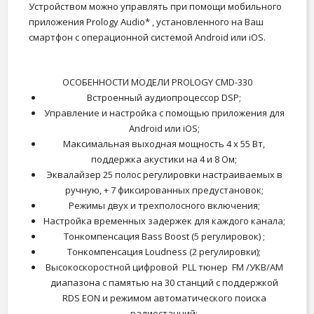
Устройством можно управлять при помощи мобильного
приложения Prology Audio* , установленного на Ваш
смартфон с операционной системой Android или iOS.
ОСОБЕННОСТИ МОДЕЛИ PROLOGY CMD-330
Встроенный аудиопроцессор DSP;
Управление и настройка с помощью приложения для
Android или iOS;
Максимальная выходная мощность 4 х 55 Вт,
поддержка акустики на 4 и 8 Ом;
Эквалайзер 25 полос регулировки настраиваемых в
ручную, + 7 фиксированных предустановок;
Режимы двух и трехполосного включения;
Настройка временных задержек для каждого канала;
Тонкомпенсация Bass Boost (5 регулировок) ;
Тонкомпенсация Loudness (2 регулировки);
Высокоскоростной цифровой PLL тюнер FM /УКВ/AM
диапазона с памятью на 30 станций c поддержкой
RDS EON и режимом автоматического поиска
радиостанций;