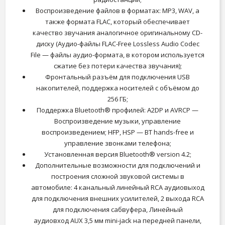
Воспроизведение файлов в форматах: MP3, WAV, а
также формата FLAC, который обеспечивает
качество звучания аналогичное оригинальному CD-
диску (Аудио-файлы FLAC-Free Lossless Audio Codec
File — файлы аудио-формата, в котором используется
сжатие без потери качества звучания);
Фронтальный разъём для подключения USB
накопителей, поддержка носителей с объёмом до
256 ГБ;
Поддержка Bluetooth® профилей: A2DP и AVRCP —
Воспроизведение музыки, управление
воспроизведением; HFP, HSP — BT hands-free и
управление звонками телефона;
Установленная версия Bluetooth® version 4.2;
Дополнительные возможности для подключений и
построения сложной звуковой системы в
автомобиле: 4 канальный линейный RCA аудиовыход
для подключения внешних усилителей, 2 выхода RCA
для подключения сабвуфера, Линейный
аудиовход AUX 3,5 мм mini-jack на передней панели,