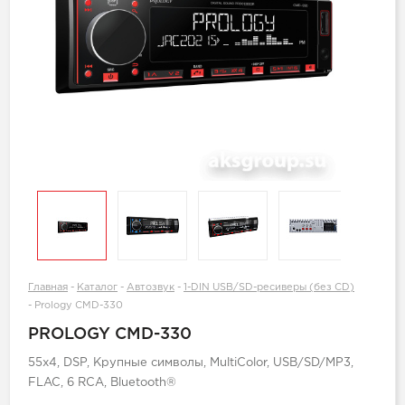
Главная
-
Каталог
-
Автозвук
-
1-DIN USB/SD-ресиверы (без CD)
-
Prology CMD-330
PROLOGY CMD-330
55x4, DSP, Крупные символы, MultiColor, USB/SD/MP3,
FLAC, 6 RCA, Bluetooth®