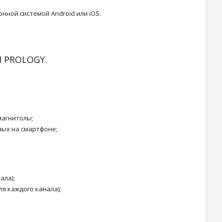
нной системой Android или iOS.
 PROLOGY.
магнитолы;
ых на смартфоне;
ала);
я каждого канала);