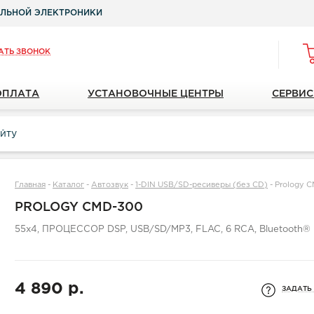
ЛЬНОЙ ЭЛЕКТРОНИКИ
АТЬ ЗВОНОК
ОПЛАТА
УСТАНОВОЧНЫЕ ЦЕНТРЫ
СЕРВИС
Главная
-
Каталог
-
Автозвук
-
1-DIN USB/SD-ресиверы (без CD)
-
Prology 
PROLOGY CMD-300
55x4, ПРОЦЕССОР DSP, USB/SD/MP3, FLAC, 6 RCA, Bluetooth®
4 890 р.
ЗАДАТЬ