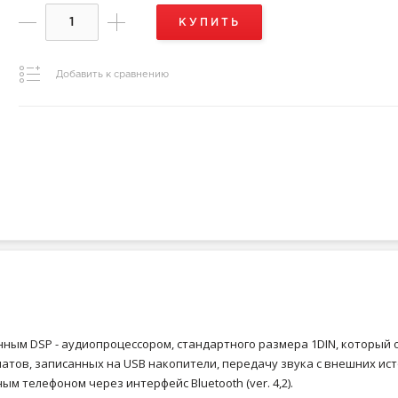
КУПИТЬ
Добавить к сравнению
енным DSP - аудиопроцессором, стандартного размера 1DIN, который
матов, записанных на USB накопители, передачу звука с внешних и
 телефоном через интерфейс Bluetooth (ver. 4,2).