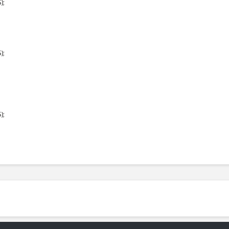
);
);
);