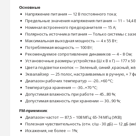
Основные
Напряжение питания — 12 В постоянного тока;
Предельные значения напряжения питания — 11 – 14,4 В
Номинал встроенного предохранителя — 15 А;
Полярность источника питания — Только системы с за
Максимальная выходная мощность — 4 x 55 Вт;
Потребляемая мощность — 100 Вт;
Рекомендуемое сопротивление динамиков — 4 – 8 Ом;
Установочные размеры устройства (Ш x В x Г) — 177 x 50 
Цвета подсветки кнопок — Зеленый, синий ,красный, жё
Эквалайзер — 25 полос, настраиваемых в ручную, + 7 
Диапазон рабочих температур — -20...+60 °С;
Температура хранения — -30...+70 °С;
Допустимая влажность при работе — 45...80 %;
Допустимая влажность при хранении — 30...90 %;
FM-приемник
Диапазон частот — 87,5 – 108 МГц; 65-74 МГц (УКВ);
Полезная чувствительность (отн. с/ш - 30 дБ) — 12 дБ (мкВ
Искажения, не более — 1%;