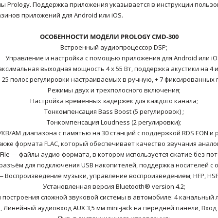
ы Prology. Поддержка приложения указывается в инструкции пользо
зинов приложений для Android или iOS.
ОСОБЕННОСТИ МОДЕЛИ PROLOGY CMD-300
Встроенный аудиопроцессор DSP;
Управление и настройка с помощью приложения для Android или iO
ксимальная выходная мощность 4 х 55 Вт, поддержка акустики на 4 и
 25 полос регулировки настраиваемых в ручную, + 7 фиксированных 
Режимы двух и трехполосного включения;
Настройка временных задержек для каждого канала;
Тонкомпенсация Bass Boost (5 регулировок) ;
Тонкомпенсация Loudness (2 регулировки);
КВ/AM диапазона с памятью на 30 станций c поддержкой RDS EON и
акже формата FLAC, который обеспечивает качество звучания анало
c File — файлы аудио-формата, в котором используется сжатие без пот
азъём для подключения USB накопителей, поддержка носителей с о
— Воспроизведение музыки, управление воспроизведением; HFP, HSP
Установленная версия Bluetooth® version 4.2;
 построения сложной звуковой системы в автомобиле: 4 канальный
 Линейный аудиовход AUX 3,5 мм mini-jack на передней панели, Вход