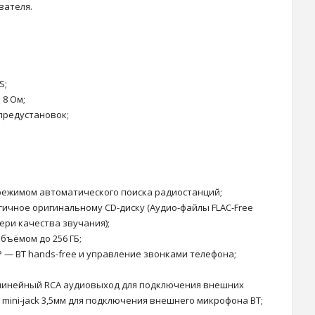
вателя.
S;
 8 Ом;
предустановок;
 режимом автоматического поиска радиостанций;
гичное оригинальному CD-диску (Аудио-файлы FLAC-Free
ери качества звучания);
бъёмом до 256 ГБ;
 — BT hands-free и управление звонками телефона;
 линейный RCA аудиовыход для подключения внешних
 mini-jack 3,5мм для подключения внешнего микрофона BT;