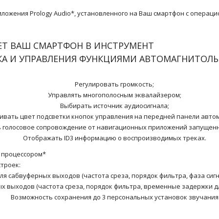
ожения Prology Audio*, установленного на Ваш смартфон с операцио
ЕТ ВАШ СМАРТФОН В ИНСТРУМЕНТ
А И УПРАВЛЕНИЯ ФУНКЦИЯМИ АВТОМАГНИТОЛЫ
Регулировать громкость;
Управлять многополосным эквалайзером;
Выбирать источник аудиосигнала;
ивать цвет подсветки кнопок управления на передней панели авто
 голосовое сопровождение от навигационных приложений запущенн
Отображать ID3 информацию о воспроизводимых треках.
P процессором*
троек:
ля сабвуферных выходов (частота среза, порядок фильтра, фаза сигн
х выходов (частота среза, порядок фильтра, временные задержки дл
Возможность сохранения до 3 персональных установок звучания