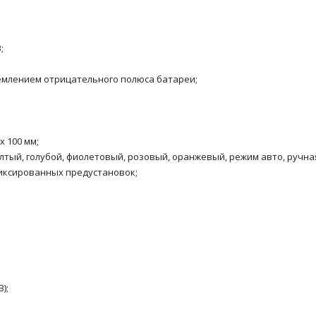
;
землением отрицательного полюса батареи;
x 100 мм;
лтый, голубой, фиолетовый, розовый, оранжевый, режим авто, ручна
фиксированных предустановок;
);