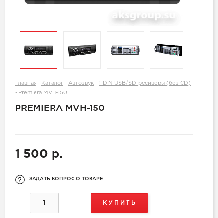
Главная
-
Каталог
-
Автозвук
-
1-DIN USB/SD-ресиверы (без CD)
-
Premiera MVH-150
PREMIERA MVH-150
1 500 р.
ЗАДАТЬ ВОПРОС О ТОВАРЕ
КУПИТЬ