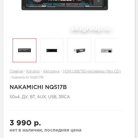
Главная
-
Каталог
-
Автозвук
-
1-DIN USB/SD-ресиверы (без CD)
-
Nakamichi NQ517B
NAKAMICHI NQ517B
50x4, ДУ, BT, AUX, USB, 3RCA
3 990 р.
нет в наличии, последняя цена