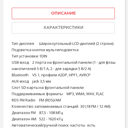
ОПИСАНИЕ
ХАРАКТЕРИСТИКИ
Тип дисплея
Широкоугольный LCD-дисплей (2 строки)
Подсветка кнопок
мультиподсветка
Тип установки
1DIN
USB-вход
2 порта на фронтальной панели (1 - для флэш
накопителей 5 В/1 А, 2 - для зарядки 5 В/2 А)
Bluetooth
V5.1, профили A2DP, HPF1, AVRCP
AUX-вход
jack 3,5 мм
Слот SD-карты
на фронтальной панели
Поддерживаемые форматы
MP3, WMA, WAV, FLAC
RDS FM Radio
FM (RDS)/AM
Количество запоминаемых станций
30 (18 FM / 12 AM)
Диапазон FM
87,5 - 108 МГц
Диапазон AM
522 - 1620 кГц
Автоматический/ручной поиск частоты
есть