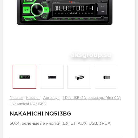
Главная
-
Каталог
-
Автозвук
-
1-DIN USB/SD-ресиверы (без CD)
-
Nakamichi NQ513BG
NAKAMICHI NQ513BG
50x4, зеленыеые кнопки, ДУ, BT, AUX, USB, 3RCA