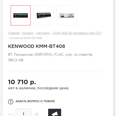
Главная
-
Каталог
-
Автозвук
-
1-DIN USB/SD-ресиверы (без CD)
-
Kenwood KMM-BT408
KENWOOD KMM-BT408
BT. Процессор (DSP/DTA), FLAC, упр. со смартф.,
3RCA 4В
10 710 р.
нет в наличии, последняя цена
ЗАДАТЬ ВОПРОС О ТОВАРЕ