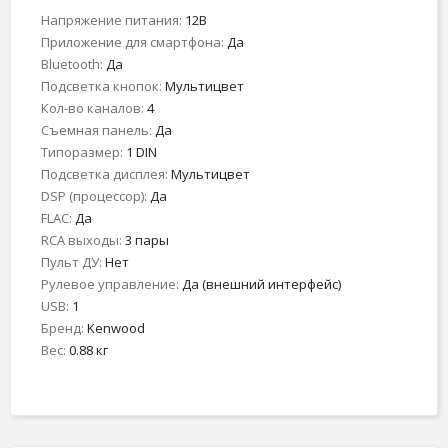
Напряжение питания:
12В
Приложение для смартфона:
Да
Bluetooth:
Да
Подсветка кнопок:
Мультицвет
Кол-во каналов:
4
Съемная панель:
Да
Типоразмер:
1 DIN
Подсветка дисплея:
Мультицвет
DSP (процессор):
Да
FLAC:
Да
RCA выходы:
3 пары
Пульт ДУ:
Нет
Рулевое управление:
Да (внешний интерфейс)
USB:
1
Бренд:
Kenwood
Вес:
0.88 кг