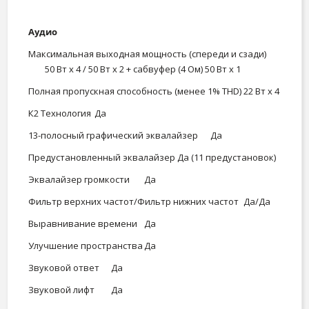
Аудио
Максимальная выходная мощность (спереди и сзади)
50 Вт x 4 / 50 Вт x 2 + сабвуфер (4 Ом) 50 Вт x 1
Полная пропускная способность (менее 1% THD)
22 Вт х 4
К2 Технология
Да
13-полосный графический эквалайзер
Да
Предустановленный эквалайзер
Да (11 предустановок)
Эквалайзер громкости
Да
Фильтр верхних частот/Фильтр нижних частот
Да/Да
Выравнивание времени
Да
Улучшение пространства
Да
Звуковой ответ
Да
Звуковой лифт
Да