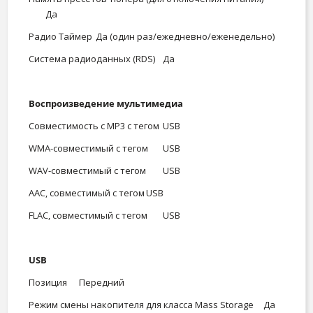
Да
Радио Таймер
Да (один раз/ежедневно/еженедельно)
Система радиоданных (RDS)
Да
Воспроизведение мультимедиа
Совместимость с MP3 с тегом
USB
WMA-совместимый с тегом
USB
WAV-совместимый с тегом
USB
AAC, совместимый с тегом
USB
FLAC, совместимый с тегом
USB
USB
Позиция
Передний
Режим смены накопителя для класса Mass Storage
Да