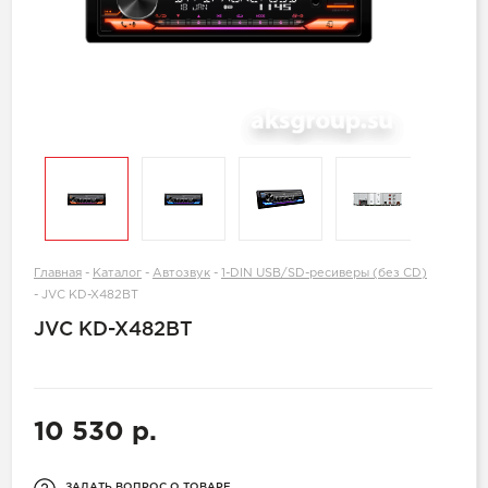
Главная
-
Каталог
-
Автозвук
-
1-DIN USB/SD-ресиверы (без CD)
-
JVC KD-X482BT
JVC KD-X482BT
10 530 р.
ЗАДАТЬ ВОПРОС О ТОВАРЕ