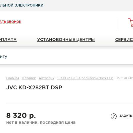
ЛЬНОЙ ЭЛЕКТРОНИКИ
АТЬ ЗВОНОК
ОПЛАТА
УСТАНОВОЧНЫЕ ЦЕНТРЫ
СЕРВИС
Главная
-
Каталог
-
Автозвук
-
1-DIN USB/SD-ресиверы (без CD)
-
JVC KD-X
JVC KD-X282BT DSP
8 320 р.
ЗАДАТЬ
нет в наличии, последняя цена