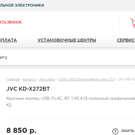
ЛЬНОЙ ЭЛЕКТРОНИКИ
АТЬ ЗВОНОК
ОПЛАТА
УСТАНОВОЧНЫЕ ЦЕНТРЫ
СЕРВИС
Главная
-
Каталог
-
Автозвук
-
1-DIN USB/SD-ресиверы (без CD)
-
JVC KD-X
JVC KD-X272BT
Красные кнопки, USB, FLAC, BT, 1 RCA.13-полосный графически
K2
8 850 р.
ЗАДАТЬ