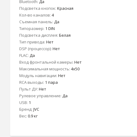
Bluetooth:
Да
Подсветка кнопок:
Красная
Кол-во каналов:
4
Съемная панель:
Да
Типоразмер:
1 DIN
Подсветка дисплея:
Белая
Тип привода:
Нет
DSP (процессор):
Нет
FLAC:
Да
Вход фронтальной камеры:
Нет
Максимальная мощность:
4x50
Модуль навигации:
Нет
RCA выходы:
1 пара
Пульт ДУ:
Нет
Рулевое управление:
Да
USB:
1
Бренд:
JVC
Вес:
0.9 кг