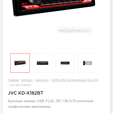
Главная
-
Каталог
-
Автозвук
-
1-DIN USB/SD-ресиверы (без CD)
-
JVC KD-X182BT
JVC KD-X182BT
Красные кнопки, USB, FLAC, BT, 1 RCA.13-полосный
графический эквалайзер