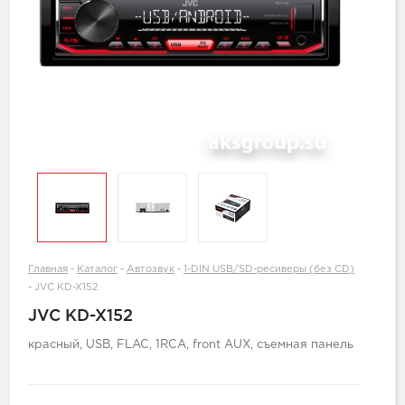
Главная
-
Каталог
-
Автозвук
-
1-DIN USB/SD-ресиверы (без CD)
-
JVC KD-X152
JVC KD-X152
красный, USB, FLAC, 1RCA, front AUX, съемная панель