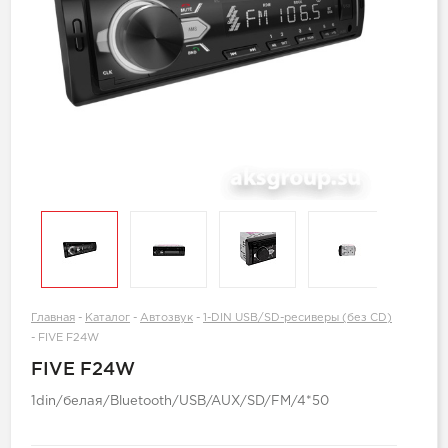
Главная
-
Каталог
-
Автозвук
-
1-DIN USB/SD-ресиверы (без CD)
-
FIVE F24W
FIVE F24W
1din/белая/Bluetooth/USB/AUX/SD/FM/4*50