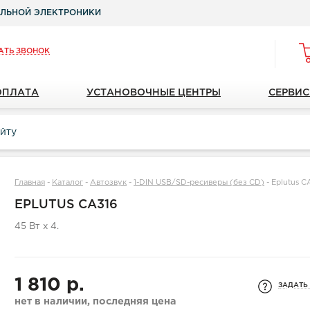
ЛЬНОЙ ЭЛЕКТРОНИКИ
АТЬ ЗВОНОК
ОПЛАТА
УСТАНОВОЧНЫЕ ЦЕНТРЫ
СЕРВИС
Главная
-
Каталог
-
Автозвук
-
1-DIN USB/SD-ресиверы (без CD)
-
Eplutus C
EPLUTUS CA316
45 Вт х 4.
1 810 р.
ЗАДАТЬ
нет в наличии, последняя цена