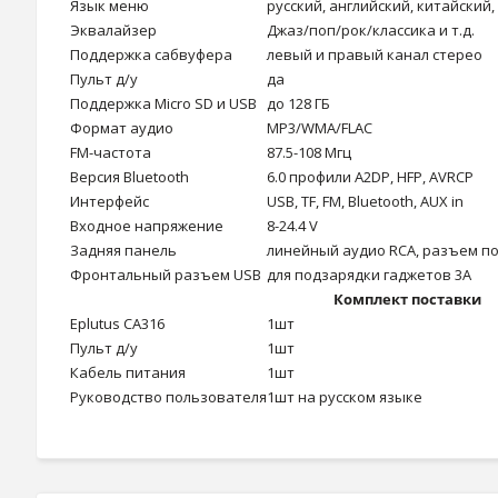
Язык меню
русский, английский, китайский
Эквалайзер
Джаз/поп/рок/классика и т.д.
Поддержка сабвуфера
левый и правый канал стерео
Пульт д/у
да
Поддержка Micro SD и USB
до 128 ГБ
Формат аудио
MP3/WMA/FLAC
FM-частота
87.5-108 Мгц
Версия Bluetooth
6.0 профили A2DP, HFP, AVRCP
Интерфейс
USB, TF, FM, Bluetooth, AUX in
Входное напряжение
8-24.4 V
Задняя панель
линейный аудио RCA, разъем по
Фронтальный разъем USB
для подзарядки гаджетов 3А
Комплект поставки
Eplutus CA316
1шт
Пульт д/у
1шт
Кабель питания
1шт
Руководство пользователя
1шт на русском языке