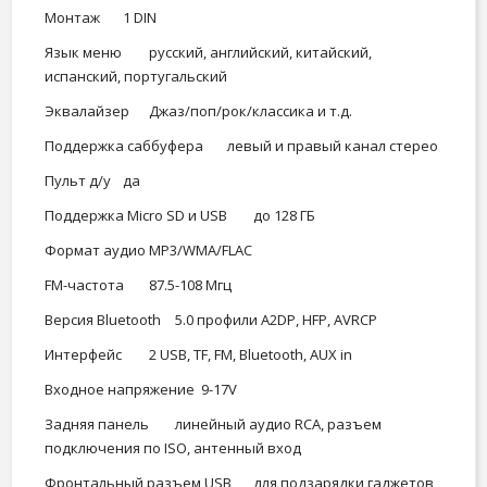
Монтаж
1 DIN
Язык меню
русский, английский, китайский,
испанский, португальский
Эквалайзер
Джаз/поп/рок/классика и т.д.
Поддержка саббуфера
левый и правый канал стерео
Пульт д/у
да
Поддержка Micro SD и USB
до 128 ГБ
Формат аудио
MP3/WMA/FLAC
FM-частота
87.5-108 Мгц
Версия Bluetooth
5.0 профили A2DP, HFP, AVRCP
Интерфейс
2 USB, TF, FM, Bluetooth, AUX in
Входное напряжение
9-17V
Задняя панель
линейный аудио RCA, разъем
подключения по ISO, антенный вход
Фронтальный разъем USB
для подзарядки гаджетов