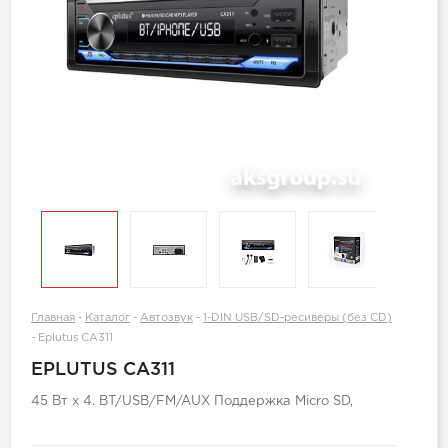
Главная
-
Каталог
-
Автозвук
-
1-DIN USB/SD-ресиверы (без CD)
-
Eplutus CA311
EPLUTUS CA311
45 Вт х 4. BT/USB/FM/AUX Поддержка Micro SD,