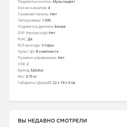
Подсветка кнопок:
Мультицвет
Кол-во каналов:
4
Съемная панель:
Нет
Типоразмер:
1 DIN
Подсветка дисплея:
Белая
DSP (процессор):
Нет
FLAC:
Да
RCA выходы:
3 пары
Пульт ДУ:
В комплекте
Рулевое управление:
Нет
USB:
2
Бренд:
Eplutus
Вес:
0.75 кг
Габариты (ДхШхВ):
22 x 19 x 9 см
ВЫ НЕДАВНО СМОТРЕЛИ