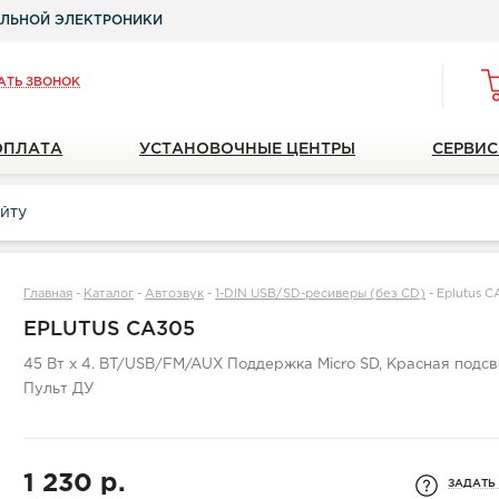
ЛЬНОЙ ЭЛЕКТРОНИКИ
АТЬ ЗВОНОК
ОПЛАТА
УСТАНОВОЧНЫЕ ЦЕНТРЫ
СЕРВИС
Главная
-
Каталог
-
Автозвук
-
1-DIN USB/SD-ресиверы (без CD)
-
Eplutus 
EPLUTUS CA305
45 Вт х 4. BT/USB/FM/AUX Поддержка Micro SD, Красная подсв
Пульт ДУ
1 230 р.
ЗАДАТЬ