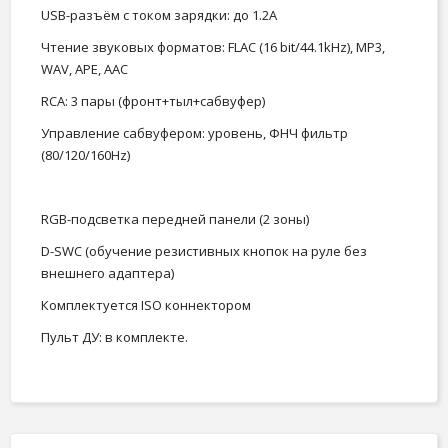
USB-разъём с током зарядки: до 1.2А
Чтение звуковых форматов: FLAC (16 bit/44.1kHz), MP3,
WAV, APE, AAC
RCA: 3 пары (фронт+тыл+сабвуфер)
Управление сабвуфером: уровень, ФНЧ фильтр
(80/120/160Hz)
RGB-подсветка передней панели (2 зоны)
D-SWC (обучение резистивных кнопок на руле без
внешнего адаптера)
Комплектуется ISO коннектором
Пульт ДУ: в комплекте.