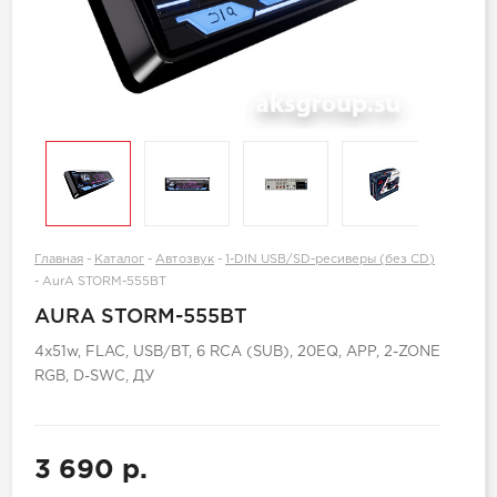
Главная
-
Каталог
-
Автозвук
-
1-DIN USB/SD-ресиверы (без CD)
-
AurA STORM-555BT
AURA STORM-555BT
4х51w, FLAC, USB/BT, 6 RCA (SUB), 20EQ, APP, 2-ZONE
RGB, D-SWC, ДУ
3 690 р.