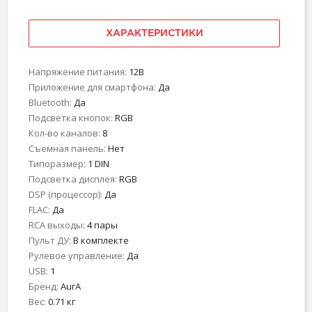
ХАРАКТЕРИСТИКИ
Напряжение питания:
12В
Приложение для смартфона:
Да
Bluetooth:
Да
Подсветка кнопок:
RGB
Кол-во каналов:
8
Съемная панель:
Нет
Типоразмер:
1 DIN
Подсветка дисплея:
RGB
DSP (процессор):
Да
FLAC:
Да
RCA выходы:
4 пары
Пульт ДУ:
В комплекте
Рулевое управление:
Да
USB:
1
Бренд:
AurA
Вес:
0.71 кг