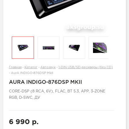
Главная
-
Каталог
-
Автозвук
-
1-DIN USB/SD-ресиверы (без CD)
-
AurA INDIGO-876DSP MkII
AURA INDIGO-876DSP MKII
CORE-DSP (8 RCA, 6V), FLAC, BT 5.3, APP, 3-ZONE
RGB, D-SWC, ДУ
6 990 р.