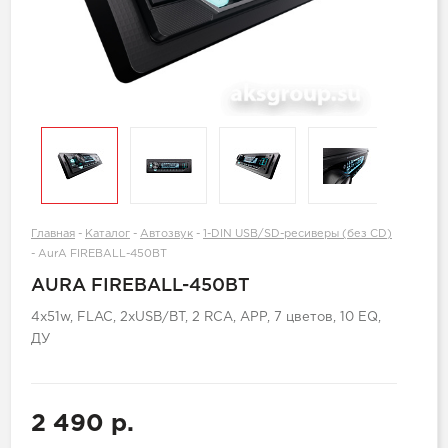
Главная
-
Каталог
-
Автозвук
-
1-DIN USB/SD-ресиверы (без CD)
-
AurA FIREBALL-450BT
AURA FIREBALL-450BT
4х51w, FLAC, 2xUSB/BT, 2 RCA, APP, 7 цветов, 10 EQ,
ДУ
2 490 р.