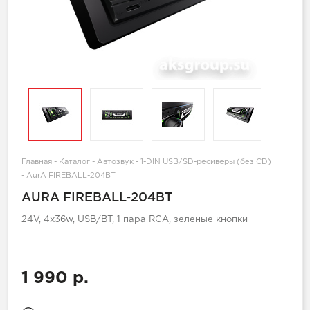
Главная
-
Каталог
-
Автозвук
-
1-DIN USB/SD-ресиверы (без CD)
-
AurA FIREBALL-204BT
AURA FIREBALL-204BT
24V, 4х36w, USB/BT, 1 пара RCA, зеленые кнопки
1 990 р.