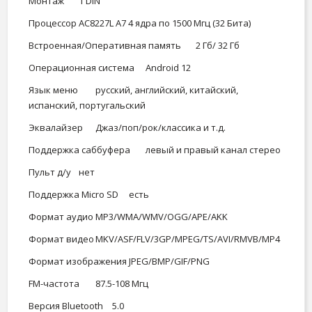
Монтаж
1 DIN
Процессор
АС8227L А7 4 ядра по 1500 Мгц (32 Бита)
Встроенная/Оперативная память
2 Гб/ 32 Гб
Операционная система
Android 12
Язык меню
русский, английский, китайский,
испанский, португальский
Эквалайзер
Джаз/поп/рок/классика и т.д.
Поддержка саббуфера
левый и правый канал стерео
Пульт д/у
нет
Поддержка Micro SD
есть
Формат аудио
MP3/WMA/WMV/OGG/APE/AKK
Формат видео
MKV/ASF/FLV/3GP/MPEG/TS/AVI/RMVB/MP4
Формат изображения
JPEG/BMP/GIF/PNG
FM-частота
87.5-108 Мгц
Версия Bluetooth
5.0