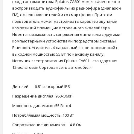
входа автомагнитола Eplutus CA601 может качественно
воспроизводить аудиофайлы из радиоэфира (диапазон
FM), с флеш-накопителей и со смартфонов. При этом
пользователь может настраивать характер звучания
композиций с помощью встроенного эквалайзера.
Имеется возможность сопряжения магнитолы с другими
компьютерными устройствами посредством системы
Bluetooth. Усилитель 4-канальный стереофонический с
выходной мощностью 55 Вт по каждому каналу.
Источник электропитания Eplutus CA601 - стандартная
12-вольтовая бортовая сеть автомобиля.
Дисплей
6.8" сенсорный IPS
Разрешение дисплея
960х360Р
Мощность динамиков
55 Вт х 4
Потребляемая мощность
100 Вт
Сопротивление динамиков
4-8 Ом