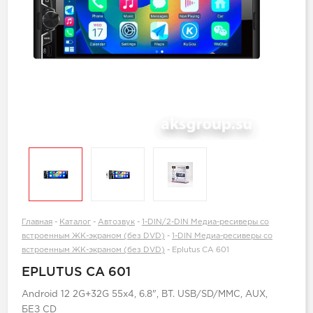
Главная
-
Каталог
-
Автозвук
-
1-DIN/2-DIN Медиа-ресиверы со
встроенным ЖК-экраном (без DVD)
-
1-DIN Медиа-ресиверы со
встроенным ЖК-экраном (без DVD)
-
Eplutus CA 601
EPLUTUS CA 601
Android 12 2G+32G 55x4, 6.8", BT. USB/SD/MMC, AUX,
БЕЗ CD