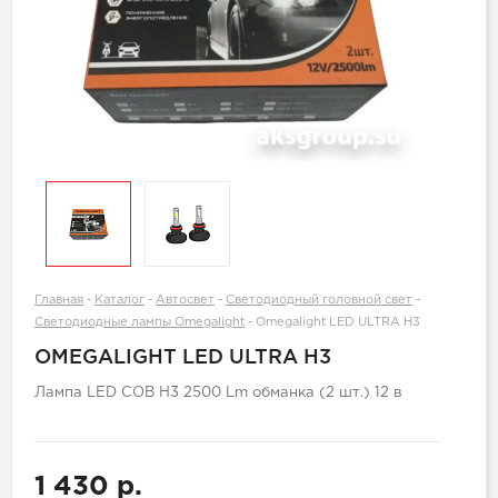
Главная
-
Каталог
-
Автосвет
-
Светодиодный головной свет
-
Светодиодные лампы Omegalight
-
Omegalight LED ULTRA H3
OMEGALIGHT LED ULTRA H3
Лампа LED COB H3 2500 Lm обманка (2 шт.) 12 в
1 430 р.