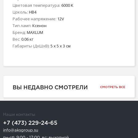
Цветовая температура:
6000 K
Цоколь:
HB4
Рабочее напряжение:
12V
Тип ламп:
Ксенон
Бренд:
MAXLUM
Вес:
0.06 кг
Габариты (ДхШхВ):
5 x 5 x 3 см
ВЫ НЕДАВНО СМОТРЕЛИ
СМОТРЕТЬ ВСЕ
Наши контакты
+7 (473) 229-24-65
info@aksgroup.su
пн-сб: 9:00 - 17:00, вс: выходной