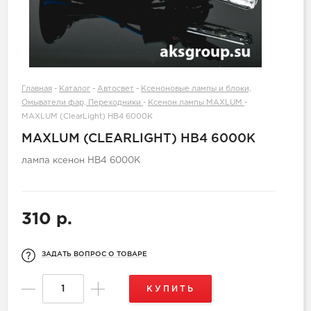
Главная
-
Каталог
-
Автосвет
-
Ксеноновые лампы и блоки,
Омыватели фар, Переходники
-
Ксенон лампы MAXLUM
-
MAXLUM (ClearLight) HB4 6000K
MAXLUM (CLEARLIGHT) HB4 6000K
лампа ксенон НB4 6000K
310 р.
ЗАДАТЬ ВОПРОС О ТОВАРЕ
КУПИТЬ