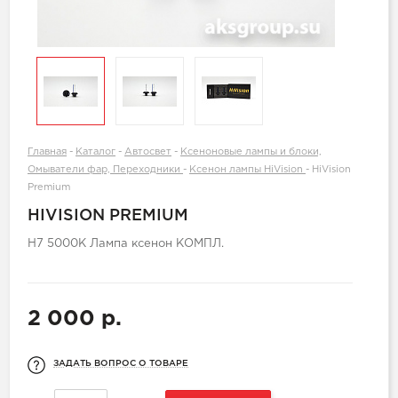
Главная
-
Каталог
-
Автосвет
-
Ксеноновые лампы и блоки,
Омыватели фар, Переходники
-
Ксенон лампы HiVision
-
HiVision
Premium
HIVISION PREMIUM
H7 5000K Лампа ксенон КОМПЛ.
2 000 р.
ЗАДАТЬ ВОПРОС О ТОВАРЕ