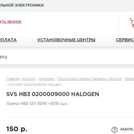
ЛЬНОЙ ЭЛЕКТРОНИКИ
АТЬ ЗВОНОК
ОПЛАТА
УСТАНОВОЧНЫЕ ЦЕНТРЫ
СЕРВИС
Главная
-
Каталог
-
Автосвет
-
Галогенные лампы, Габариты, Прочее
-
Ламп
-
SVS HB3 0200009000 Halogen
SVS HB3 0200009000 HALOGEN
Лампа HB3 12V 60W +30% 1шт.
150 р.
ЗАДАТЬ