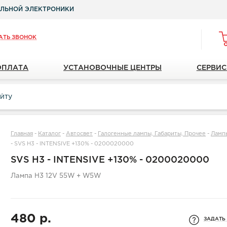
ЛЬНОЙ ЭЛЕКТРОНИКИ
АТЬ ЗВОНОК
ОПЛАТА
УСТАНОВОЧНЫЕ ЦЕНТРЫ
СЕРВИС
Главная
-
Каталог
-
Автосвет
-
Галогенные лампы, Габариты, Прочее
-
Ламп
-
SVS H3 - INTENSIVE +130% - 0200020000
SVS H3 - INTENSIVE +130% - 0200020000
Лампа H3 12V 55W + W5W
480 р.
ЗАДАТЬ