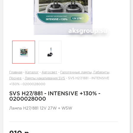
Главная
-
Каталог
-
Автосвет
-
Галогенные лампы, Габариты,
Прочее
-
Лампы накаливания SVS
-
SVS H27/881 - INTENSIVE
+130% - 0200028000
SVS H27/881 - INTENSIVE +130% -
0200028000
Лампа H27/881 12V 27W + W5W