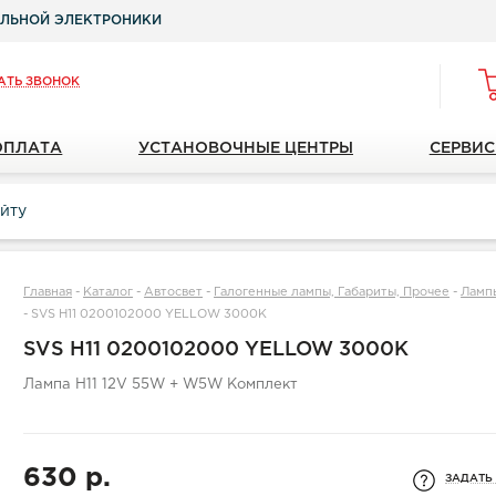
ЛЬНОЙ ЭЛЕКТРОНИКИ
АТЬ ЗВОНОК
ОПЛАТА
УСТАНОВОЧНЫЕ ЦЕНТРЫ
СЕРВИС
Главная
-
Каталог
-
Автосвет
-
Галогенные лампы, Габариты, Прочее
-
Ламп
-
SVS H11 0200102000 YELLOW 3000K
SVS H11 0200102000 YELLOW 3000K
Лампа H11 12V 55W + W5W Комплект
630 р.
ЗАДАТЬ