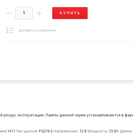
КУПИТЬ
Добавить к сравнению
 ресурс эксплуатации. Лампы данной серии устанавливаются в фары
ие):
H11
Тип цоколя:
PGJ19-2
Напряжение:
12 В
Мощность:
55 Вт
Длина: