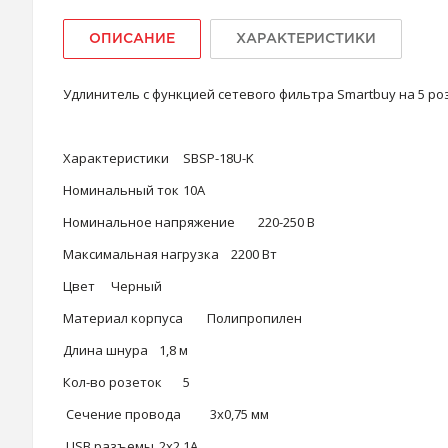
ОПИСАНИЕ
ХАРАКТЕРИСТИКИ
Удлинитель с функцией сетевого фильтра Smartbuy на 5 р
Характеристики
SBSP-18U-K
Номинальный ток
10А
Номинальное напряжение
220-250 В
Максимальная нагрузка
2200 Вт
Цвет
Черный
Материал корпуса
Полипропилен
Длина шнура
1,8 м
Кол-во розеток
5
Сечение провода
3x0,75 мм
USB разъемы
2x2,1А