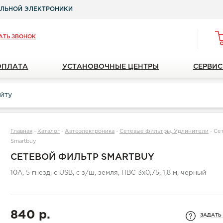
ЛЬНОЙ ЭЛЕКТРОНИКИ
АТЬ ЗВОНОК
ОПЛАТА
УСТАНОВОЧНЫЕ ЦЕНТРЫ
СЕРВИС
Главная
-
Каталог
-
Автоэлектроника
-
Сетевые фильтры, Удлинители
-
Се
Smartbuy
СЕТЕВОЙ ФИЛЬТР SMARTBUY
10А, 5 гнезд, c USB, c з/ш, земля, ПВС 3x0,75, 1,8 м, черный
840 р.
ЗАДАТЬ