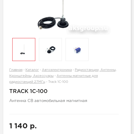
Главная
-
Каталог
-
Автоэлектроника
-
Радиостанции, Антенны,
Кронштейны, Аксессуары
-
Антенны магнитные для
радиостанций 27МГц
-
Track 1C-100
TRACK 1C-100
Антенна CB автомобильная магнитная
1 140 р.