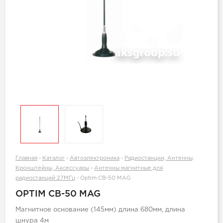
Главная
-
Каталог
-
Автоэлектроника
-
Радиостанции, Антенны,
Кронштейны, Аксессуары
-
Антенны магнитные для
радиостанций 27МГц
-
Optim СВ-50 MAG
OPTIM СВ-50 MAG
Магнитное основание (145мм) длина 680мм, длина
шнура 4м