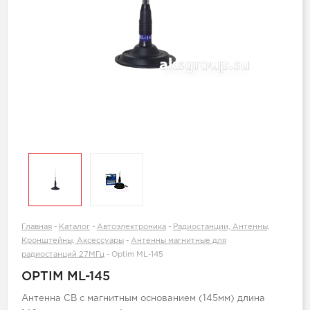
Главная
-
Каталог
-
Автоэлектроника
-
Радиостанции, Антенны,
Кронштейны, Аксессуары
-
Антенны магнитные для
радиостанций 27МГц
-
Optim ML-145
OPTIM ML-145
Антенна СВ с магнитным основанием (145мм) длина