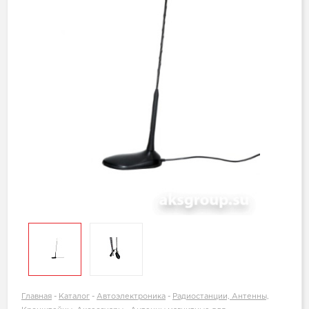
Главная
-
Каталог
-
Автоэлектроника
-
Радиостанции, Антенны,