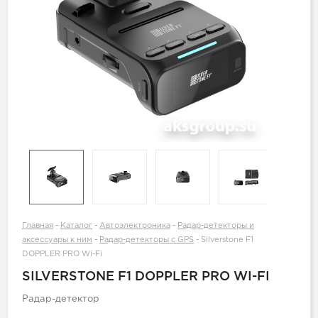
Главная
-
Каталог
-
Автоэлектроника
-
Радар-детекторы и
аксессуары к ним
-
Радар-детекторы с GPS
-
Silverstone F1
DOPPLER PRO Wi-Fi
SILVERSTONE F1 DOPPLER PRO WI-FI
Радар-детектор