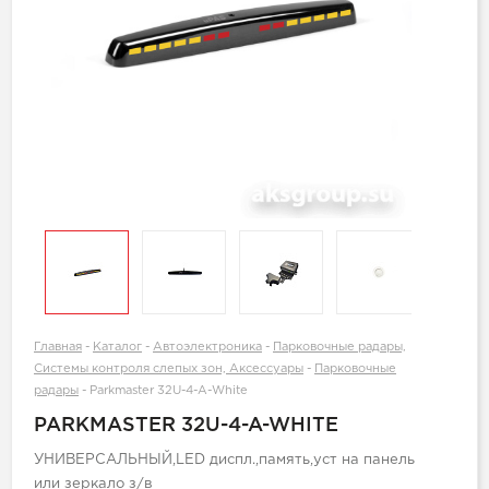
Главная
-
Каталог
-
Автоэлектроника
-
Парковочные радары,
Системы контроля слепых зон, Аксессуары
-
Парковочные
радары
-
Parkmaster 32U-4-A-White
PARKMASTER 32U-4-A-WHITE
УНИВЕРСАЛЬНЫЙ,LED диспл.,память,уст на панель
или зеркало з/в