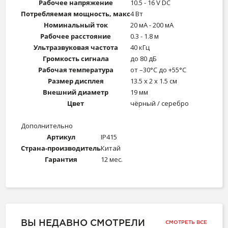
Рабочее напряжение
10.5 - 16 V DC
Потребляемая мощность, макс
4 Вт
Номинальный ток
20 мА - 200 мА
Рабочее расстояние
0.3 - 1.8 м
Ультразвуковая частота
40 кГц
Громкость сигнала
до 80 дБ
Рабочая температура
от –30°С до +55°С
Размер дисплея
13.5 х 2 х 1.5 см
Внешний диаметр
19 мм
Цвет
чёрный / серебро
Дополнительно
Артикул
IP415
Страна-производитель
Китай
Гарантия
12 мес.
ВЫ НЕДАВНО СМОТРЕЛИ
СМОТРЕТЬ ВСЕ