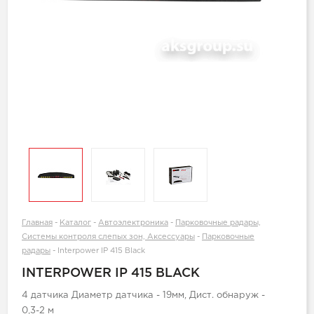
Главная
-
Каталог
-
Автоэлектроника
-
Парковочные радары,
Системы контроля слепых зон, Аксессуары
-
Парковочные
радары
-
Interpower IP 415 Black
INTERPOWER IP 415 BLACK
4 датчика Диаметр датчика - 19мм, Дист. обнаруж -
0,3-2 м