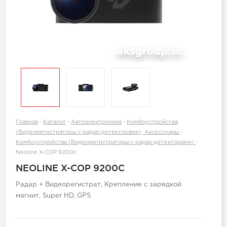
Главная
-
Каталог
-
Автоэлектроника
-
Комбоустройства
(Видеорегистраторы с радар-детекторами), Аксессуары
-
Комбоустройства (Видеорегистраторы с радар-детекторами)
-
Neoline X-COP 9200c
NEOLINE X-COP 9200C
Радар + Видеорегистрат, Крепление с зарядкой
магнит, Super HD, GPS