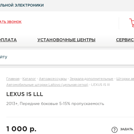
ЛЬНОЙ ЭЛЕКТРОНИКИ
АТЬ ЗВОНОК
ОПЛАТА
УСТАНОВОЧНЫЕ ЦЕНТРЫ
СЕРВИС
Главная
-
Каталог
-
Автоаксессуары
-
Зеркала дополнительные
-
Шторки а
Автомобильные шторки Laitovo (цельная сетка)
-
LEXUS IS lll
LEXUS IS LLL
2013+, Передние боковые 5-15% пропускаемость
1 000 р.
ЗАДАТЬ