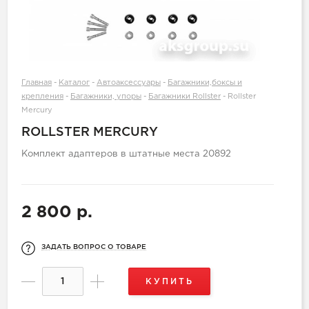
Главная
-
Каталог
-
Автоаксессуары
-
Багажники,боксы и
крепления
-
Багажники, упоры
-
Багажники Rollster
-
Rollster
Mercury
ROLLSTER MERCURY
Комплект адаптеров в штатные места 20892
2 800 р.
ЗАДАТЬ ВОПРОС О ТОВАРЕ
КУПИТЬ