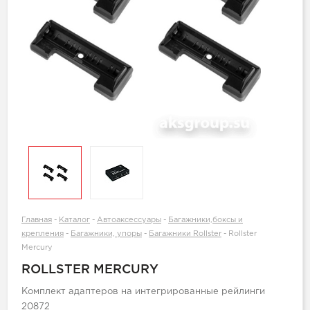
Главная
-
Каталог
-
Автоаксессуары
-
Багажники,боксы и
крепления
-
Багажники, упоры
-
Багажники Rollster
-
Rollster
Mercury
ROLLSTER MERCURY
Комплект адаптеров на интегрированные рейлинги
20872