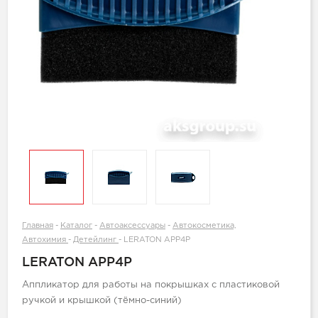
Главная
-
Каталог
-
Автоаксессуары
-
Автокосметика,
Автохимия
-
Детейлинг
-
LERATON APP4P
LERATON APP4P
Аппликатор для работы на покрышках с пластиковой
ручкой и крышкой (тёмно-синий)