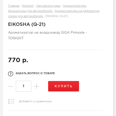
Главная
-
Каталог
-
Автоаксессуары
-
Ароматизаторы,
Ионизаторы для автомобилей
-
Ароматизаторы на дефлектор,
спреи для автомобилей
-
EIKOSHA (Q-21)
EIKOSHA (Q-21)
Ароматизатор на воздуховод GIGA Primode -
TONIGHT
770 р.
ЗАДАТЬ ВОПРОС О ТОВАРЕ
КУПИТЬ
Добавить к сравнению