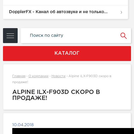
DopplerFX - Канал об автозвуке и не только...
КАТАЛОГ
Главная
-
О компании
-
Новости
-
Alpine iLX-F903D скоро в
продаже!
ALPINE ILX-F903D СКОРО В
ПРОДАЖЕ!
10.04.2018